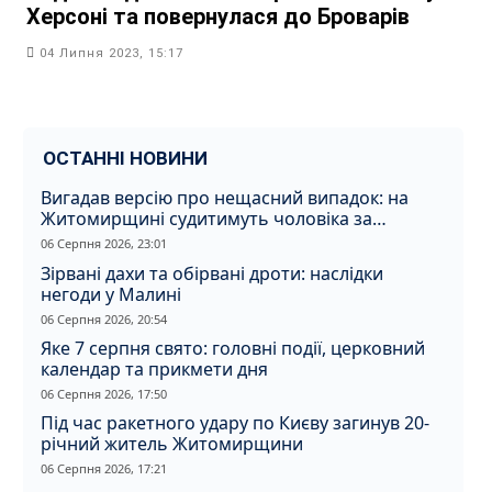
Херсоні та повернулася до Броварів
04 Липня 2023, 15:17
ОСТАННІ НОВИНИ
Вигадав версію про нещасний випадок: на
Житомирщині судитимуть чоловіка за
вбивство співмешканки
06 Серпня 2026, 23:01
Зірвані дахи та обірвані дроти: наслідки
негоди у Малині
06 Серпня 2026, 20:54
Яке 7 серпня свято: головні події, церковний
календар та прикмети дня
06 Серпня 2026, 17:50
Під час ракетного удару по Києву загинув 20-
річний житель Житомирщини
06 Серпня 2026, 17:21