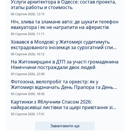
Услуги архитектора в Одессе: состав проекта,
этапы работы и стоимость
06 Серпня 2026, 12:15
Ніч, злива та зламане авто: де шукати телефон
евакуатора і як не натрапити на аферистів
06 Серпня 2026, 11:11
Ховався в Молдові: у Житомирі судитимуть
екстрадованого іноземця за сурогатний спирт
і відмивання грошей
06 Серпня 2026, 10:12
На Житомирщині в ДТП за участі громадянина
Німеччини постраждали двоє людей
05 Серпня 2026, 22:09
Фотозона, велопробіг та оркестр: як у
Житомирі відзначать День Прапора та День
Незалежності
05 Серпня 2026, 18:56
Картинки з Яблучним Спасом 2026:
найкрасивіші листівки та щирі привітання зі
святом
05 Серпня 2026, 17:01
Завантажити ще