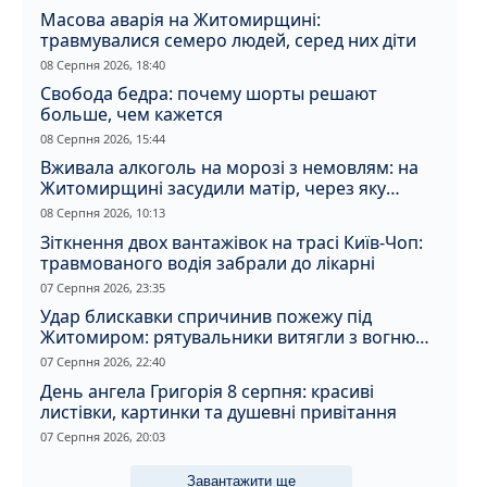
Масова аварія на Житомирщині:
травмувалися семеро людей, серед них діти
08 Серпня 2026, 18:40
Свобода бедра: почему шорты решают
больше, чем кажется
08 Серпня 2026, 15:44
Вживала алкоголь на морозі з немовлям: на
Житомирщині засудили матір, через яку
дитина отримала обмороження
08 Серпня 2026, 10:13
Зіткнення двох вантажівок на трасі Київ-Чоп:
травмованого водія забрали до лікарні
07 Серпня 2026, 23:35
Удар блискавки спричинив пожежу під
Житомиром: рятувальники витягли з вогню
кота
07 Серпня 2026, 22:40
День ангела Григорія 8 серпня: красиві
листівки, картинки та душевні привітання
07 Серпня 2026, 20:03
Завантажити ще