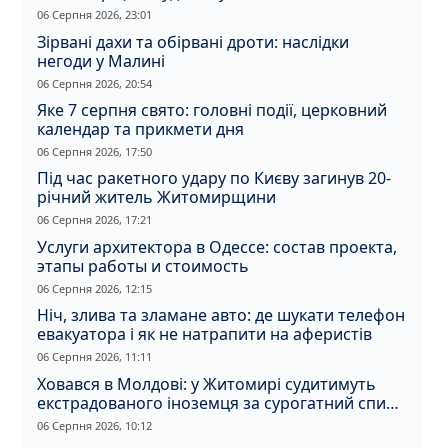
вбивство співмешканки
06 Серпня 2026, 23:01
Зірвані дахи та обірвані дроти: наслідки
негоди у Малині
06 Серпня 2026, 20:54
Яке 7 серпня свято: головні події, церковний
календар та прикмети дня
06 Серпня 2026, 17:50
Під час ракетного удару по Києву загинув 20-
річний житель Житомирщини
06 Серпня 2026, 17:21
Услуги архитектора в Одессе: состав проекта,
этапы работы и стоимость
06 Серпня 2026, 12:15
Ніч, злива та зламане авто: де шукати телефон
евакуатора і як не натрапити на аферистів
06 Серпня 2026, 11:11
Ховався в Молдові: у Житомирі судитимуть
екстрадованого іноземця за сурогатний спирт
і відмивання грошей
06 Серпня 2026, 10:12