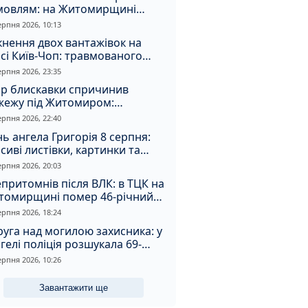
мовлям: на Житомирщині
удили матір, через яку дитина
ерпня 2026, 10:13
римала обмороження
кнення двох вантажівок на
сі Київ-Чоп: травмованого
ія забрали до лікарні
ерпня 2026, 23:35
ар блискавки спричинив
жежу під Житомиром:
увальники витягли з вогню
ерпня 2026, 22:40
а
ь ангела Григорія 8 серпня:
сиві листівки, картинки та
евні привітання
ерпня 2026, 20:03
притомнів після ВЛК: в ТЦК на
томирщині помер 46-річний
овік
ерпня 2026, 18:24
уга над могилою захисника: у
гелі поліція розшукала 69-
чного зловмисника
ерпня 2026, 10:26
Завантажити ще