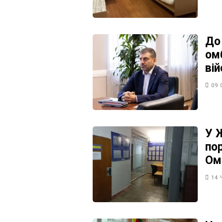
До
ом
ві
09 
У 
по
Ом
14 