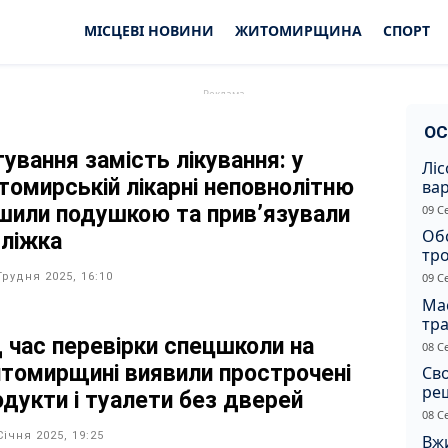
МІСЦЕВІ НОВИНИ
ЖИТОМИРЩИНА
СПОРТ
ОС
тування замість лікування: у
Ліс
томирській лікарні неповнолітню
ва
нез
шили подушкою та прив’язували
09 С
Жи
Об
 ліжка
тр
вна
Грудня 2025, 16:10
09 С
Ма
тр
сер
д час перевірки спецшколи на
08 С
томирщині виявили прострочені
Св
ре
одукти і туалети без дверей
08 С
Січня 2025, 19:25
Вжи