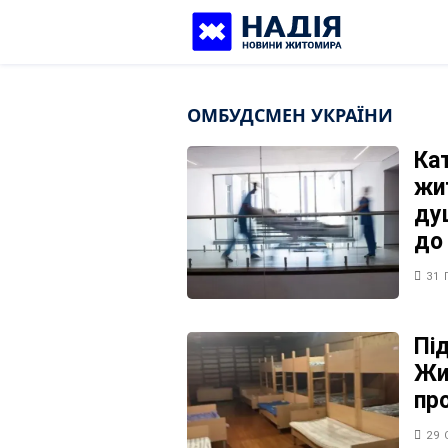
Skip
to
content
ОМБУДСМЕН УКРАЇНИ
Ка
жи
ду
до
31 
Пі
Жи
пр
29 