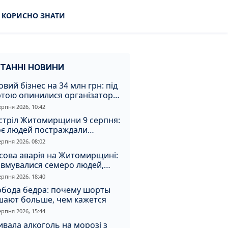
КОРИСНО ЗНАТИ
ТАННІ НОВИНИ
овий бізнес на 34 млн грн: під
ртою опинилися організатори
аконної вирубки на
ерпня 2026, 10:42
томирщині
стріл Житомирщини 9 серпня:
оє людей постраждали
слідок атаки
ерпня 2026, 08:02
сова аварія на Житомирщині:
авмувалися семеро людей,
ед них діти
ерпня 2026, 18:40
обода бедра: почему шорты
шают больше, чем кажется
ерпня 2026, 15:44
вала алкоголь на морозі з