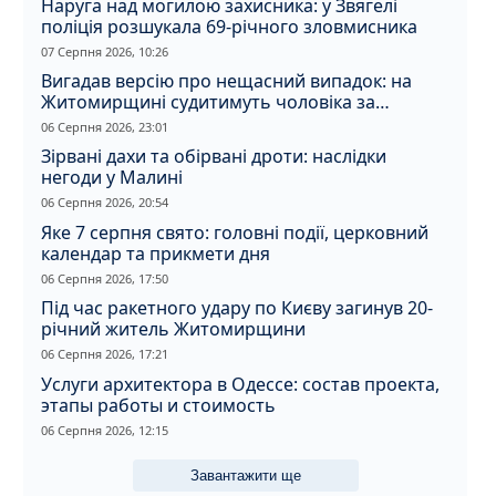
Наруга над могилою захисника: у Звягелі
поліція розшукала 69-річного зловмисника
07 Серпня 2026, 10:26
Вигадав версію про нещасний випадок: на
Житомирщині судитимуть чоловіка за
вбивство співмешканки
06 Серпня 2026, 23:01
Зірвані дахи та обірвані дроти: наслідки
негоди у Малині
06 Серпня 2026, 20:54
Яке 7 серпня свято: головні події, церковний
календар та прикмети дня
06 Серпня 2026, 17:50
Під час ракетного удару по Києву загинув 20-
річний житель Житомирщини
06 Серпня 2026, 17:21
Услуги архитектора в Одессе: состав проекта,
этапы работы и стоимость
06 Серпня 2026, 12:15
Завантажити ще