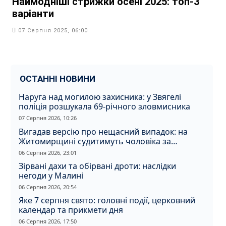
Наймодніші стрижки осені 2025: топ‑3
варіанти
07 Серпня 2025, 06:00
ОСТАННІ НОВИНИ
Наруга над могилою захисника: у Звягелі
поліція розшукала 69-річного зловмисника
07 Серпня 2026, 10:26
Вигадав версію про нещасний випадок: на
Житомирщині судитимуть чоловіка за
вбивство співмешканки
06 Серпня 2026, 23:01
Зірвані дахи та обірвані дроти: наслідки
негоди у Малині
06 Серпня 2026, 20:54
Яке 7 серпня свято: головні події, церковний
календар та прикмети дня
06 Серпня 2026, 17:50