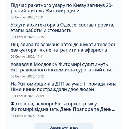
Під час ракетного удару по Києву загинув 20-
річний житель Житомирщини
06 Серпня 2026, 17:21
Услуги архитектора в Одессе: состав проекта,
этапы работы и стоимость
06 Серпня 2026, 12:15
Ніч, злива та зламане авто: де шукати телефон
евакуатора і як не натрапити на аферистів
06 Серпня 2026, 11:11
Ховався в Молдові: у Житомирі судитимуть
екстрадованого іноземця за сурогатний спирт
і відмивання грошей
06 Серпня 2026, 10:12
На Житомирщині в ДТП за участі громадянина
Німеччини постраждали двоє людей
05 Серпня 2026, 22:09
Фотозона, велопробіг та оркестр: як у
Житомирі відзначать День Прапора та День
Незалежності
05 Серпня 2026, 18:56
Завантажити ще