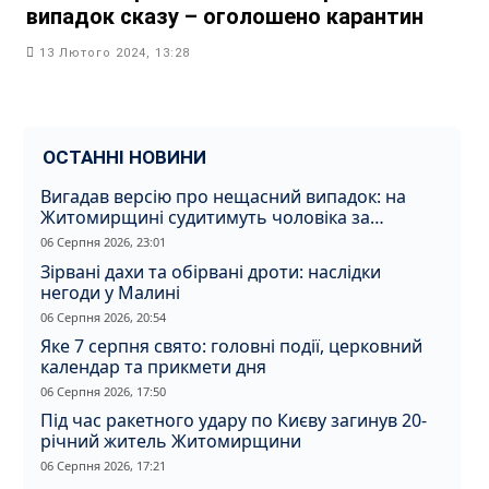
випадок сказу – оголошено карантин
13 Лютого 2024, 13:28
ОСТАННІ НОВИНИ
Вигадав версію про нещасний випадок: на
Житомирщині судитимуть чоловіка за
вбивство співмешканки
06 Серпня 2026, 23:01
Зірвані дахи та обірвані дроти: наслідки
негоди у Малині
06 Серпня 2026, 20:54
Яке 7 серпня свято: головні події, церковний
календар та прикмети дня
06 Серпня 2026, 17:50
Під час ракетного удару по Києву загинув 20-
річний житель Житомирщини
06 Серпня 2026, 17:21