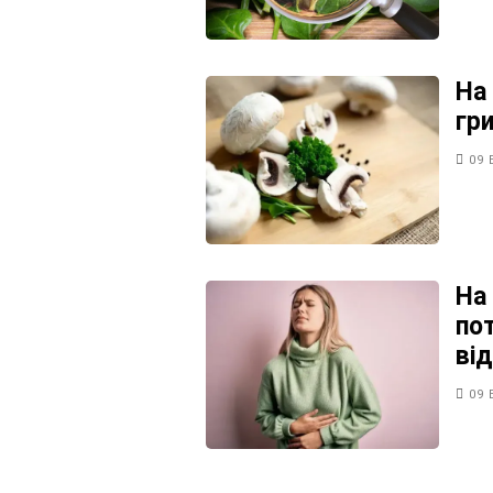
На
гр
09 
На
пот
ві
09 