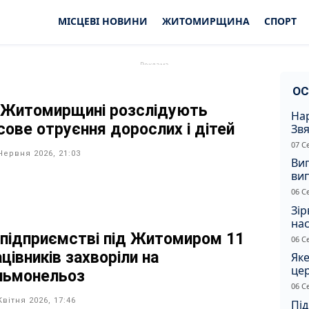
МІСЦЕВІ НОВИНИ
ЖИТОМИРЩИНА
СПОРТ
ОС
 Житомирщині розслідують
Нар
сове отруєння дорослих і дітей
Звя
рі
07 С
Червня 2026, 21:03
Ви
ви
суд
06 С
сп
Зір
нас
 підприємстві під Житомиром 11
06 С
цівників захворіли на
Яке
це
льмонельоз
дн
06 С
Квітня 2026, 17:46
Під