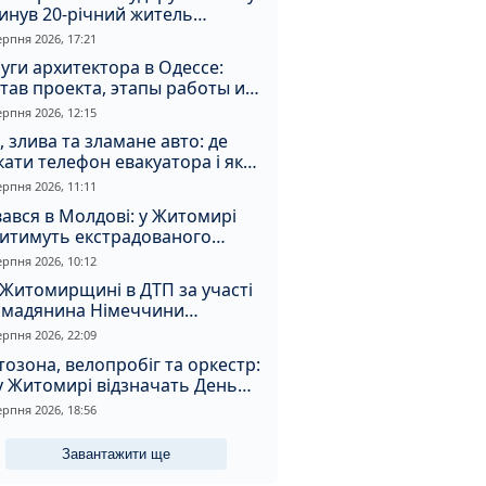
инув 20-річний житель
томирщини
ерпня 2026, 17:21
уги архитектора в Одессе:
тав проекта, этапы работы и
оимость
ерпня 2026, 12:15
, злива та зламане авто: де
ати телефон евакуатора і як
натрапити на аферистів
ерпня 2026, 11:11
ався в Молдові: у Житомирі
дитимуть екстрадованого
земця за сурогатний спирт і
ерпня 2026, 10:12
дмивання грошей
Житомирщині в ДТП за участі
омадянина Німеччини
страждали двоє людей
ерпня 2026, 22:09
озона, велопробіг та оркестр:
у Житомирі відзначать День
апора та День Незалежності
ерпня 2026, 18:56
Завантажити ще