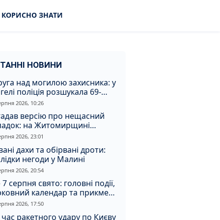
КОРИСНО ЗНАТИ
ТАННІ НОВИНИ
уга над могилою захисника: у
гелі поліція розшукала 69-
чного зловмисника
ерпня 2026, 10:26
гадав версію про нещасний
падок: на Житомирщині
итимуть чоловіка за вбивство
ерпня 2026, 23:01
івмешканки
вані дахи та обірвані дроти:
лідки негоди у Малині
ерпня 2026, 20:54
 7 серпня свято: головні події,
рковний календар та прикмети
я
ерпня 2026, 17:50
 час ракетного удару по Києву