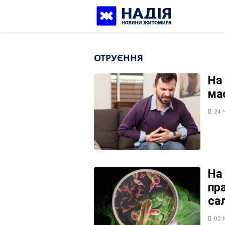
Skip
to
content
ОТРУЄННЯ
На
ма
24 
На
пра
са
02 