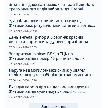
Зіткнення двох вантажівок на трасі Київ-Чоп:
травмованого водія забрали до лікарні
07 Серпня 2026, 23:35
Удар блискавки спричинив пожежу під
Житомиром: рятувальники витягли з вогню
кота
07 Серпня 2026, 22:40
День ангела Григорія 8 серпня: красиві
листівки, картинки та душевні привітання
07 Серпня 2026, 20:03
Знепритомнів після ВЛК: в ТЦК на
Житомирщині помер 46-річний чоловік
07 Серпня 2026, 18:24
Наруга над могилою захисника: у Звягелі
поліція розшукала 69-річного зловмисника
07 Серпня 2026, 10:26
Вигадав версію про нещасний випадок: на
Житомирщині судитимуть чоловіка за
вбивство співмешканки
06 Серпня 2026, 23:01
Завантажити ще