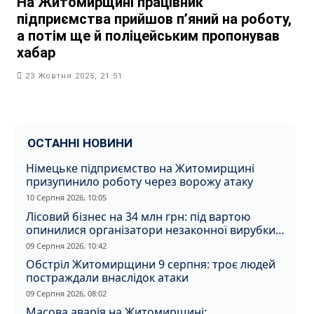
На Житомирщині працівник
підприємства прийшов пʼяний на роботу,
а потім ще й поліцейським пропонував
хабар
23 Жовтня 2025, 21:51
ОСТАННІ НОВИНИ
Німецьке підприємство на Житомирщині
призупинило роботу через ворожу атаку
10 Серпня 2026, 10:05
Лісовий бізнес на 34 млн грн: під вартою
опинилися організатори незаконної вирубки
на Житомирщині
09 Серпня 2026, 10:42
Обстріл Житомирщини 9 серпня: троє людей
постраждали внаслідок атаки
09 Серпня 2026, 08:02
Масова аварія на Житомирщині: