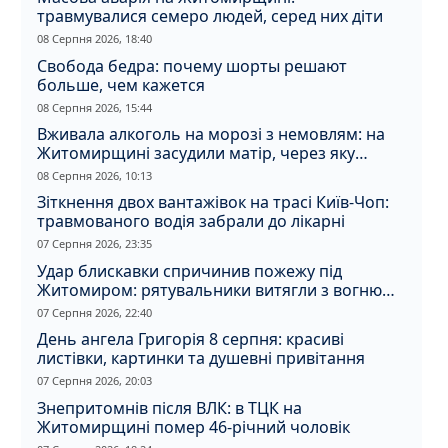
травмувалися семеро людей, серед них діти
08 Серпня 2026, 18:40
Свобода бедра: почему шорты решают
больше, чем кажется
08 Серпня 2026, 15:44
Вживала алкоголь на морозі з немовлям: на
Житомирщині засудили матір, через яку
дитина отримала обмороження
08 Серпня 2026, 10:13
Зіткнення двох вантажівок на трасі Київ-Чоп:
травмованого водія забрали до лікарні
07 Серпня 2026, 23:35
Удар блискавки спричинив пожежу під
Житомиром: рятувальники витягли з вогню
кота
07 Серпня 2026, 22:40
День ангела Григорія 8 серпня: красиві
листівки, картинки та душевні привітання
07 Серпня 2026, 20:03
Знепритомнів після ВЛК: в ТЦК на
Житомирщині помер 46-річний чоловік