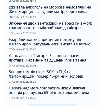
08 Серпня 2026, 15:44
Вживала алкоголь на морозі з немовлям: на
Житомирщині засудили матір, через яку
дитина отримала обмороження
08 Серпня 2026, 10:13
Зіткнення двох вантажівок на трасі Київ-Чоп:
травмованого водія забрали до лікарні
07 Серпня 2026, 23:35
Удар блискавки спричинив пожежу під
Житомиром: рятувальники витягли з вогню
кота
07 Серпня 2026, 22:40
День ангела Григорія 8 серпня: красиві
листівки, картинки та душевні привітання
07 Серпня 2026, 20:03
Знепритомнів після ВЛК: в ТЦК на
Житомирщині помер 46-річний чоловік
07 Серпня 2026, 18:24
Наруга над могилою захисника: у Звягелі
поліція розшукала 69-річного зловмисника
07 Серпня 2026, 10:26