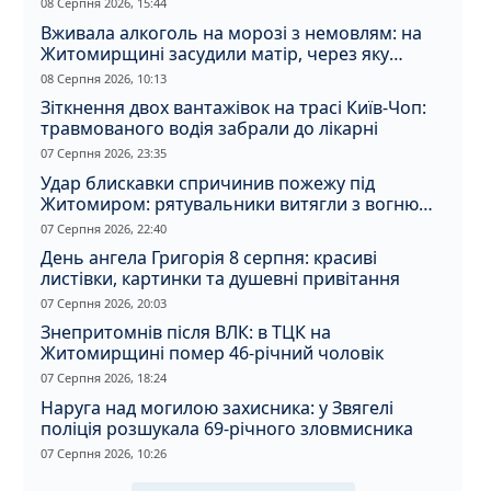
08 Серпня 2026, 15:44
Вживала алкоголь на морозі з немовлям: на
Житомирщині засудили матір, через яку
дитина отримала обмороження
08 Серпня 2026, 10:13
Зіткнення двох вантажівок на трасі Київ-Чоп:
травмованого водія забрали до лікарні
07 Серпня 2026, 23:35
Удар блискавки спричинив пожежу під
Житомиром: рятувальники витягли з вогню
кота
07 Серпня 2026, 22:40
День ангела Григорія 8 серпня: красиві
листівки, картинки та душевні привітання
07 Серпня 2026, 20:03
Знепритомнів після ВЛК: в ТЦК на
Житомирщині помер 46-річний чоловік
07 Серпня 2026, 18:24
Наруга над могилою захисника: у Звягелі
поліція розшукала 69-річного зловмисника
07 Серпня 2026, 10:26