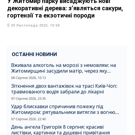
У Житомир парку висаджують нові
декоративні дерева: з’являться сакури,
гортензії та екзотичні породи
29 Листопада 2025, 10:50
ОСТАННІ НОВИНИ
Вживала алкоголь на морозі з немовлям: на
Житомирщині засудили матір, через яку
дитина отримала обмороження
08 Серпня 2026, 10:13
Зіткнення двох вантажівок на трасі Київ-Чоп:
травмованого водія забрали до лікарні
07 Серпня 2026, 23:35
Удар блискавки спричинив пожежу під
Житомиром: рятувальники витягли з вогню
кота
07 Серпня 2026, 22:40
День ангела Григорія 8 серпня: красиві
листівки, картинки та душевні привітання