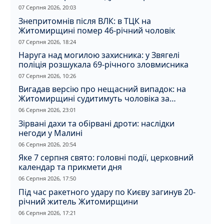
07 Серпня 2026, 20:03
Знепритомнів після ВЛК: в ТЦК на
Житомирщині помер 46-річний чоловік
07 Серпня 2026, 18:24
Наруга над могилою захисника: у Звягелі
поліція розшукала 69-річного зловмисника
07 Серпня 2026, 10:26
Вигадав версію про нещасний випадок: на
Житомирщині судитимуть чоловіка за
вбивство співмешканки
06 Серпня 2026, 23:01
Зірвані дахи та обірвані дроти: наслідки
негоди у Малині
06 Серпня 2026, 20:54
Яке 7 серпня свято: головні події, церковний
календар та прикмети дня
06 Серпня 2026, 17:50
Під час ракетного удару по Києву загинув 20-
річний житель Житомирщини
06 Серпня 2026, 17:21