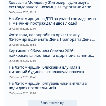
Ховався в Молдові: у Житомирі судитимуть
екстрадованого іноземця за сурогатний спирт
і відмивання грошей
06 Серпня 2026, 10:12
На Житомирщині в ДТП за участі громадянина
Німеччини постраждали двоє людей
05 Серпня 2026, 22:09
Фотозона, велопробіг та оркестр: як у
Житомирі відзначать День Прапора та День
Незалежності
05 Серпня 2026, 18:56
Картинки з Яблучним Спасом 2026:
найкрасивіші листівки та щирі привітання зі
святом
05 Серпня 2026, 17:01
На Житомирщині блискавка влучила в
житловий будинок – спалахнула пожежа
05 Серпня 2026, 16:46
На Житомирщині рятувальники витягли з
води двох потопельників
05 Серпня 2026, 10:09
Завантажити ще