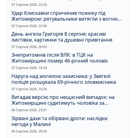
07 Серпня 2026, 23:35
Удар блискавки спричинив пожежу під
Житомиром: рятувальники витягли з вогню
кота
07 Серпня 2026, 22:40
День ангела Григорія 8 серпня: красиві
листівки, картинки та душевні привітання
07 Серпня 2026, 20:03
Знепритомнів після ВЛК: в ТЦК на
Житомирщині помер 46-річний чоловік
07 Серпня 2026, 18:24
Наруга над могилою захисника: у Звягелі
поліція розшукала 69-річного зловмисника
07 Серпня 2026, 10:26
Вигадав версію про нещасний випадок: на
Житомирщині судитимуть чоловіка за
вбивство співмешканки
06 Серпня 2026, 23:01
Зірвані дахи та обірвані дроти: наслідки
негоди у Малині
06 Серпня 2026, 20:54