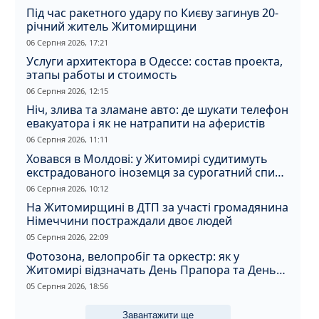
Під час ракетного удару по Києву загинув 20-
річний житель Житомирщини
06 Серпня 2026, 17:21
Услуги архитектора в Одессе: состав проекта,
этапы работы и стоимость
06 Серпня 2026, 12:15
Ніч, злива та зламане авто: де шукати телефон
евакуатора і як не натрапити на аферистів
06 Серпня 2026, 11:11
Ховався в Молдові: у Житомирі судитимуть
екстрадованого іноземця за сурогатний спирт
і відмивання грошей
06 Серпня 2026, 10:12
На Житомирщині в ДТП за участі громадянина
Німеччини постраждали двоє людей
05 Серпня 2026, 22:09
Фотозона, велопробіг та оркестр: як у
Житомирі відзначать День Прапора та День
Незалежності
05 Серпня 2026, 18:56
Завантажити ще