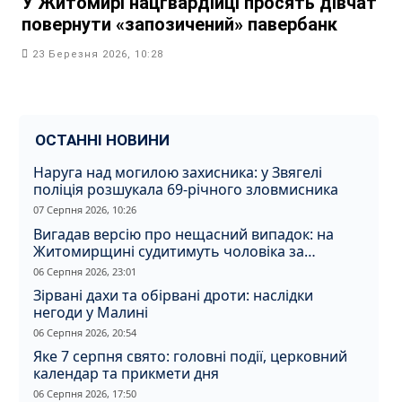
У Житомирі нацгвардійці просять дівчат
повернути «запозичений» павербанк
23 Березня 2026, 10:28
ОСТАННІ НОВИНИ
Наруга над могилою захисника: у Звягелі
поліція розшукала 69-річного зловмисника
07 Серпня 2026, 10:26
Вигадав версію про нещасний випадок: на
Житомирщині судитимуть чоловіка за
вбивство співмешканки
06 Серпня 2026, 23:01
Зірвані дахи та обірвані дроти: наслідки
негоди у Малині
06 Серпня 2026, 20:54
Яке 7 серпня свято: головні події, церковний
календар та прикмети дня
06 Серпня 2026, 17:50