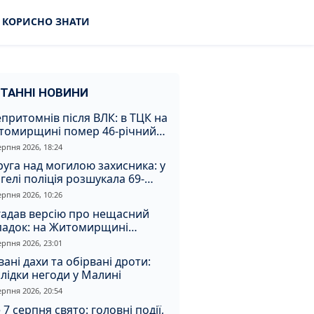
КОРИСНО ЗНАТИ
ТАННІ НОВИНИ
притомнів після ВЛК: в ТЦК на
томирщині помер 46-річний
овік
ерпня 2026, 18:24
уга над могилою захисника: у
гелі поліція розшукала 69-
чного зловмисника
ерпня 2026, 10:26
гадав версію про нещасний
падок: на Житомирщині
итимуть чоловіка за вбивство
ерпня 2026, 23:01
івмешканки
вані дахи та обірвані дроти:
лідки негоди у Малині
ерпня 2026, 20:54
 7 серпня свято: головні події,