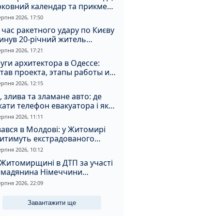
рковний календар та прикмети
я
ерпня 2026, 17:50
 час ракетного удару по Києву
инув 20-річний житель
томирщини
ерпня 2026, 17:21
уги архитектора в Одессе:
тав проекта, этапы работы и
оимость
ерпня 2026, 12:15
, злива та зламане авто: де
ати телефон евакуатора і як
натрапити на аферистів
ерпня 2026, 11:11
ався в Молдові: у Житомирі
дитимуть екстрадованого
земця за сурогатний спирт і
ерпня 2026, 10:12
дмивання грошей
Житомирщині в ДТП за участі
омадянина Німеччини
страждали двоє людей
ерпня 2026, 22:09
Завантажити ще