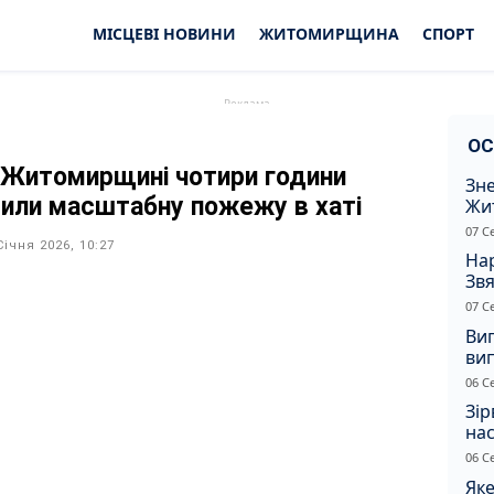
МІСЦЕВІ НОВИНИ
ЖИТОМИРЩИНА
СПОРТ
ОС
 Житомирщині чотири години
Зне
сили масштабну пожежу в хаті
Жи
чол
07 С
Січня 2026, 10:27
Нар
Звя
рі
07 С
Ви
ви
суд
06 С
сп
Зір
нас
06 С
Яке