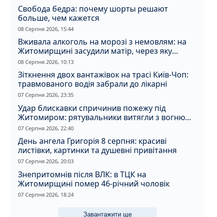
Свобода бедра: почему шорты решают
больше, чем кажется
08 Серпня 2026, 15:44
Вживала алкоголь на морозі з немовлям: на
Житомирщині засудили матір, через яку
дитина отримала обмороження
08 Серпня 2026, 10:13
Зіткнення двох вантажівок на трасі Київ-Чоп:
травмованого водія забрали до лікарні
07 Серпня 2026, 23:35
Удар блискавки спричинив пожежу під
Житомиром: рятувальники витягли з вогню
кота
07 Серпня 2026, 22:40
День ангела Григорія 8 серпня: красиві
листівки, картинки та душевні привітання
07 Серпня 2026, 20:03
Знепритомнів після ВЛК: в ТЦК на
Житомирщині помер 46-річний чоловік
07 Серпня 2026, 18:24
Завантажити ще