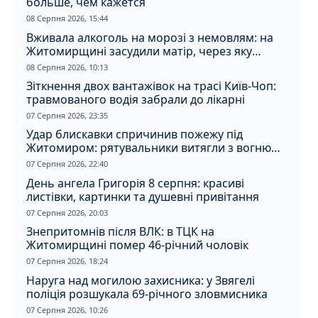
больше, чем кажется
08 Серпня 2026, 15:44
Вживала алкоголь на морозі з немовлям: на
Житомирщині засудили матір, через яку
дитина отримала обмороження
08 Серпня 2026, 10:13
Зіткнення двох вантажівок на трасі Київ-Чоп:
травмованого водія забрали до лікарні
07 Серпня 2026, 23:35
Удар блискавки спричинив пожежу під
Житомиром: рятувальники витягли з вогню
кота
07 Серпня 2026, 22:40
День ангела Григорія 8 серпня: красиві
листівки, картинки та душевні привітання
07 Серпня 2026, 20:03
Знепритомнів після ВЛК: в ТЦК на
Житомирщині помер 46-річний чоловік
07 Серпня 2026, 18:24
Наруга над могилою захисника: у Звягелі
поліція розшукала 69-річного зловмисника
07 Серпня 2026, 10:26