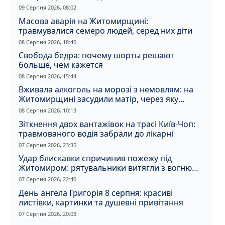
09 Серпня 2026, 08:02
Масова аварія на Житомирщині:
травмувалися семеро людей, серед них діти
08 Серпня 2026, 18:40
Свобода бедра: почему шорты решают
больше, чем кажется
08 Серпня 2026, 15:44
Вживала алкоголь на морозі з немовлям: на
Житомирщині засудили матір, через яку
дитина отримала обмороження
08 Серпня 2026, 10:13
Зіткнення двох вантажівок на трасі Київ-Чоп:
травмованого водія забрали до лікарні
07 Серпня 2026, 23:35
Удар блискавки спричинив пожежу під
Житомиром: рятувальники витягли з вогню
кота
07 Серпня 2026, 22:40
День ангела Григорія 8 серпня: красиві
листівки, картинки та душевні привітання
07 Серпня 2026, 20:03