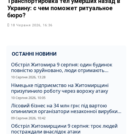
Транспортировка тел умерших назад в
Украину: с чем поможет ритуальное
бюро?
18 Червня 2026, 16:36
ОСТАННІ НОВИНИ
Обстріл Житомира 9 серпня: один будинок
повністю зруйновано, люди отримають
компенсацію
10 Серпня 2026, 13:28
Німецьке підприємство на Житомирщині
призупинило роботу через ворожу атаку
10 Серпня 2026, 10:05
Лісовий бізнес на 34 млн грн: під вартою
опинилися організатори незаконної вирубки
на Житомирщині
09 Серпня 2026, 10:42
Обстріл Житомирщини 9 серпня: троє людей
постраждали внаслідок атаки