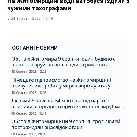
На Житомирщині водії автобуса їздили з
чужими тахографами
24 Травня 2026, 10:19
ОСТАННІ НОВИНИ
Обстріл Житомира 9 серпня: один будинок
повністю зруйновано, люди отримають
компенсацію
10 Серпня 2026, 13:28
Німецьке підприємство на Житомирщині
призупинило роботу через ворожу атаку
10 Серпня 2026, 10:05
Лісовий бізнес на 34 млн грн: під вартою
опинилися організатори незаконної вирубки
на Житомирщині
09 Серпня 2026, 10:42
Обстріл Житомирщини 9 серпня: троє людей
постраждали внаслідок атаки
09 Серпня 2026, 08:02