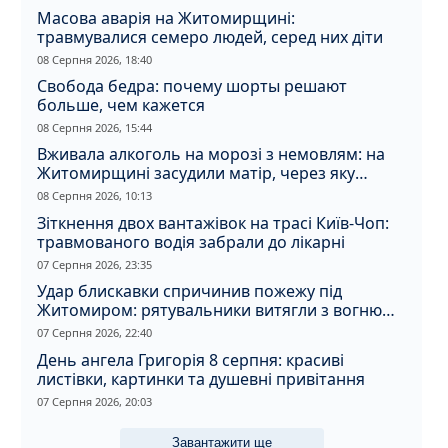
Масова аварія на Житомирщині:
травмувалися семеро людей, серед них діти
08 Серпня 2026, 18:40
Свобода бедра: почему шорты решают
больше, чем кажется
08 Серпня 2026, 15:44
Вживала алкоголь на морозі з немовлям: на
Житомирщині засудили матір, через яку
дитина отримала обмороження
08 Серпня 2026, 10:13
Зіткнення двох вантажівок на трасі Київ-Чоп:
травмованого водія забрали до лікарні
07 Серпня 2026, 23:35
Удар блискавки спричинив пожежу під
Житомиром: рятувальники витягли з вогню
кота
07 Серпня 2026, 22:40
День ангела Григорія 8 серпня: красиві
листівки, картинки та душевні привітання
07 Серпня 2026, 20:03
Завантажити ще