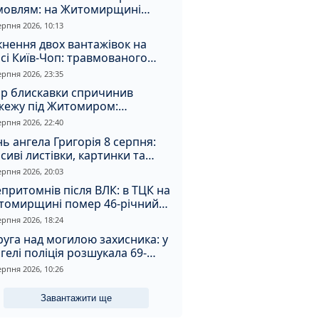
мовлям: на Житомирщині
удили матір, через яку дитина
ерпня 2026, 10:13
римала обмороження
кнення двох вантажівок на
сі Київ-Чоп: травмованого
ія забрали до лікарні
ерпня 2026, 23:35
ар блискавки спричинив
жежу під Житомиром:
увальники витягли з вогню
ерпня 2026, 22:40
а
ь ангела Григорія 8 серпня:
сиві листівки, картинки та
евні привітання
ерпня 2026, 20:03
притомнів після ВЛК: в ТЦК на
томирщині помер 46-річний
овік
ерпня 2026, 18:24
уга над могилою захисника: у
гелі поліція розшукала 69-
чного зловмисника
ерпня 2026, 10:26
Завантажити ще