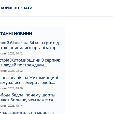
КОРИСНО ЗНАТИ
ТАННІ НОВИНИ
овий бізнес на 34 млн грн: під
ртою опинилися організатори
аконної вирубки на
ерпня 2026, 10:42
томирщині
стріл Житомирщини 9 серпня:
оє людей постраждали
слідок атаки
ерпня 2026, 08:02
сова аварія на Житомирщині:
авмувалися семеро людей,
ед них діти
ерпня 2026, 18:40
обода бедра: почему шорты
шают больше, чем кажется
ерпня 2026, 15:44
вала алкоголь на морозі з