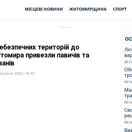
МІСЦЕВІ НОВИНИ
ЖИТОМИРЩИНА
СПОРТ
ОС
небезпечних територій до
Ліс
томира привезли павичів та
ва
нез
занів
09 С
Жи
Об
Червня 2023, 10:46
тр
вна
09 С
Ма
тр
сер
08 С
Св
ре
08 С
Вжи