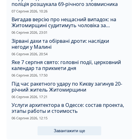
поліція розшукала 69-річного зловмисника
07 Серпня 2026, 10:26
Вигадав версію про нещасний випадок: на
Житомирщині судитимуть чоловіка за
вбивство співмешканки
06 Серпня 2026, 23:01
Зірвані дахи та обірвані дроти: наслідки
негоди у Малині
06 Серпня 2026, 20:54
Яке 7 серпня свято: головні події, церковний
календар та прикмети дня
06 Серпня 2026, 17:50
Під час ракетного удару по Києву загинув 20-
річний житель Житомирщини
06 Серпня 2026, 17:21
Услуги архитектора в Одессе: состав проекта,
этапы работы и стоимость
06 Серпня 2026, 12:15
Завантажити ще