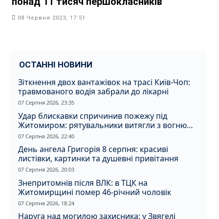
понад 11 тисяч першокласників
08 Червня 2023, 17:51
ОСТАННІ НОВИНИ
Зіткнення двох вантажівок на трасі Київ-Чоп:
травмованого водія забрали до лікарні
07 Серпня 2026, 23:35
Удар блискавки спричинив пожежу під
Житомиром: рятувальники витягли з вогню
кота
07 Серпня 2026, 22:40
День ангела Григорія 8 серпня: красиві
листівки, картинки та душевні привітання
07 Серпня 2026, 20:03
Знепритомнів після ВЛК: в ТЦК на
Житомирщині помер 46-річний чоловік
07 Серпня 2026, 18:24
Наруга над могилою захисника: у Звягелі