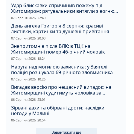
Удар блискавки спричинив пожежу під
Житомиром: рятувальники витягли з вогню
кота
07 Серпня 2026, 22:40
День ангела Григорія 8 серпня: красиві
листівки, картинки та душевні привітання
07 Серпня 2026, 20:03
Знепритомнів після ВЛК: в ТЦК на
Житомирщині помер 46-річний чоловік
07 Серпня 2026, 18:24
Наруга над могилою захисника: у Звягелі
поліція розшукала 69-річного зловмисника
07 Серпня 2026, 10:26
Вигадав версію про нещасний випадок: на
Житомирщині судитимуть чоловіка за
вбивство співмешканки
06 Серпня 2026, 23:01
Зірвані дахи та обірвані дроти: наслідки
негоди у Малині
06 Серпня 2026, 20:54
Завантажити ще