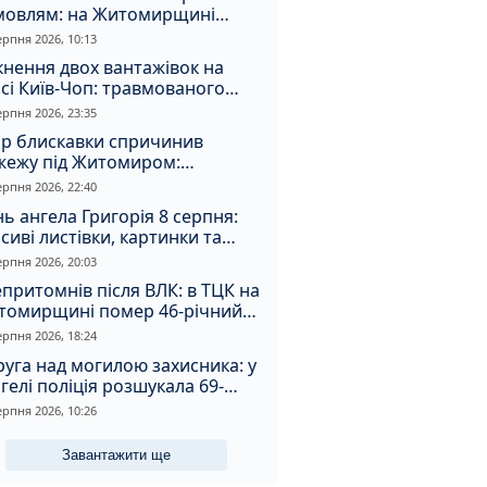
мовлям: на Житомирщині
удили матір, через яку дитина
ерпня 2026, 10:13
римала обмороження
кнення двох вантажівок на
сі Київ-Чоп: травмованого
ія забрали до лікарні
ерпня 2026, 23:35
ар блискавки спричинив
жежу під Житомиром:
увальники витягли з вогню
ерпня 2026, 22:40
а
ь ангела Григорія 8 серпня:
сиві листівки, картинки та
евні привітання
ерпня 2026, 20:03
притомнів після ВЛК: в ТЦК на
томирщині помер 46-річний
овік
ерпня 2026, 18:24
уга над могилою захисника: у
гелі поліція розшукала 69-
чного зловмисника
ерпня 2026, 10:26
Завантажити ще