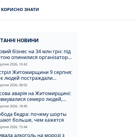
КОРИСНО ЗНАТИ
ТАННІ НОВИНИ
овий бізнес на 34 млн грн: під
ртою опинилися організатори
аконної вирубки на
ерпня 2026, 10:42
томирщині
стріл Житомирщини 9 серпня:
оє людей постраждали
слідок атаки
ерпня 2026, 08:02
сова аварія на Житомирщині:
авмувалися семеро людей,
ед них діти
ерпня 2026, 18:40
обода бедра: почему шорты
шают больше, чем кажется
ерпня 2026, 15:44
вала алкоголь на морозі з