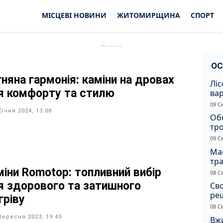
МІСЦЕВІ НОВИНИ
ЖИТОМИРЩИНА
СПОРТ
ОС
гняна гармонія: каміни на дровах
Ліс
я комфорту та стилю
ва
нез
09 С
Жи
Січня 2024, 13:08
Об
тр
вна
09 С
Ма
тр
сер
міни Romotop: топливний вибір
08 С
я здорового та затишного
Св
ре
гріву
08 С
Вересня 2023, 19:49
Вжи