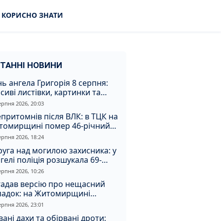
КОРИСНО ЗНАТИ
ТАННІ НОВИНИ
ь ангела Григорія 8 серпня:
сиві листівки, картинки та
евні привітання
ерпня 2026, 20:03
притомнів після ВЛК: в ТЦК на
томирщині помер 46-річний
овік
ерпня 2026, 18:24
уга над могилою захисника: у
гелі поліція розшукала 69-
чного зловмисника
ерпня 2026, 10:26
гадав версію про нещасний
падок: на Житомирщині
итимуть чоловіка за вбивство
ерпня 2026, 23:01
івмешканки
вані дахи та обірвані дроти: