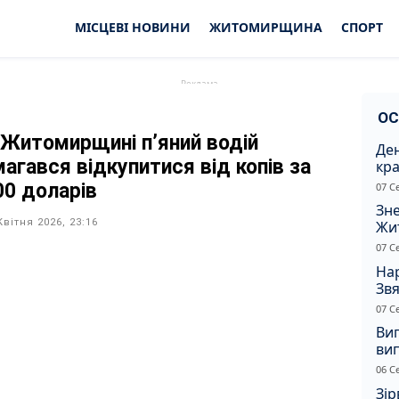
МІСЦЕВІ НОВИНИ
ЖИТОМИРЩИНА
СПОРТ
ОС
 Житомирщині п’яний водій
Ден
магався відкупитися від копів за
кра
душ
00 доларів
07 С
Зне
Квітня 2026, 23:16
Жи
чол
07 С
Нар
Звя
рі
07 С
Ви
ви
суд
06 С
сп
Зір