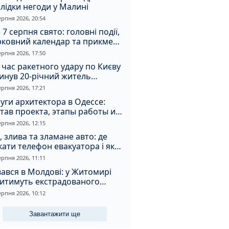
лідки негоди у Малині
ерпня 2026, 20:54
 7 серпня свято: головні події,
рковний календар та прикмети
я
ерпня 2026, 17:50
 час ракетного удару по Києву
инув 20-річний житель
томирщини
ерпня 2026, 17:21
уги архитектора в Одессе:
тав проекта, этапы работы и
оимость
ерпня 2026, 12:15
, злива та зламане авто: де
ати телефон евакуатора і як
натрапити на аферистів
ерпня 2026, 11:11
ався в Молдові: у Житомирі
дитимуть екстрадованого
земця за сурогатний спирт і
ерпня 2026, 10:12
дмивання грошей
Завантажити ще