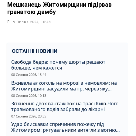
Мешканець Житомирщини підірвав
гранатою дамбу
19 Липня 2024, 16:48
ОСТАННІ НОВИНИ
Свобода бедра: почему шорты решают
больше, чем кажется
08 Серпня 2026, 15:44
Вживала алкоголь на морозі з немовлям: на
Житомирщині засудили матір, через яку
дитина отримала обмороження
08 Серпня 2026, 10:13
Зіткнення двох вантажівок на трасі Київ-Чоп:
травмованого водія забрали до лікарні
07 Серпня 2026, 23:35
Удар блискавки спричинив пожежу під
Житомиром: рятувальники витягли з вогню
кота