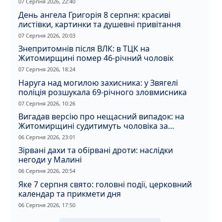
07 Серпня 2026, 22:40
День ангела Григорія 8 серпня: красиві
листівки, картинки та душевні привітання
07 Серпня 2026, 20:03
Знепритомнів після ВЛК: в ТЦК на
Житомирщині помер 46-річний чоловік
07 Серпня 2026, 18:24
Наруга над могилою захисника: у Звягелі
поліція розшукала 69-річного зловмисника
07 Серпня 2026, 10:26
Вигадав версію про нещасний випадок: на
Житомирщині судитимуть чоловіка за
вбивство співмешканки
06 Серпня 2026, 23:01
Зірвані дахи та обірвані дроти: наслідки
негоди у Малині
06 Серпня 2026, 20:54
Яке 7 серпня свято: головні події, церковний
календар та прикмети дня
06 Серпня 2026, 17:50