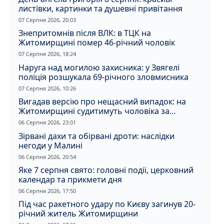
листівки, картинки та душевні привітання
07 Серпня 2026, 20:03
Знепритомнів після ВЛК: в ТЦК на
Житомирщині помер 46-річний чоловік
07 Серпня 2026, 18:24
Наруга над могилою захисника: у Звягелі
поліція розшукала 69-річного зловмисника
07 Серпня 2026, 10:26
Вигадав версію про нещасний випадок: на
Житомирщині судитимуть чоловіка за
вбивство співмешканки
06 Серпня 2026, 23:01
Зірвані дахи та обірвані дроти: наслідки
негоди у Малині
06 Серпня 2026, 20:54
Яке 7 серпня свято: головні події, церковний
календар та прикмети дня
06 Серпня 2026, 17:50
Під час ракетного удару по Києву загинув 20-
річний житель Житомирщини