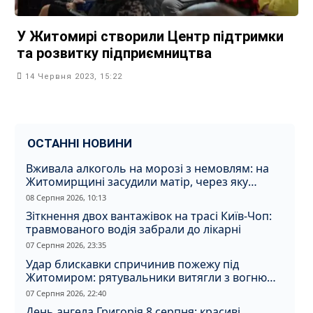
У Житомирі створили Центр підтримки
та розвитку підприємництва
14 Червня 2023, 15:22
ОСТАННІ НОВИНИ
Вживала алкоголь на морозі з немовлям: на
Житомирщині засудили матір, через яку
дитина отримала обмороження
08 Серпня 2026, 10:13
Зіткнення двох вантажівок на трасі Київ-Чоп:
травмованого водія забрали до лікарні
07 Серпня 2026, 23:35
Удар блискавки спричинив пожежу під
Житомиром: рятувальники витягли з вогню
кота
07 Серпня 2026, 22:40
День ангела Григорія 8 серпня: красиві