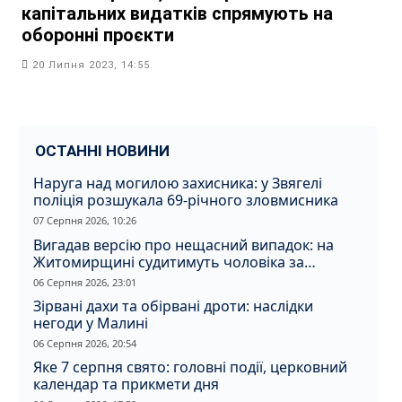
капітальних видатків спрямують на
оборонні проєкти
20 Липня 2023, 14:55
ОСТАННІ НОВИНИ
Наруга над могилою захисника: у Звягелі
поліція розшукала 69-річного зловмисника
07 Серпня 2026, 10:26
Вигадав версію про нещасний випадок: на
Житомирщині судитимуть чоловіка за
вбивство співмешканки
06 Серпня 2026, 23:01
Зірвані дахи та обірвані дроти: наслідки
негоди у Малині
06 Серпня 2026, 20:54
Яке 7 серпня свято: головні події, церковний
календар та прикмети дня