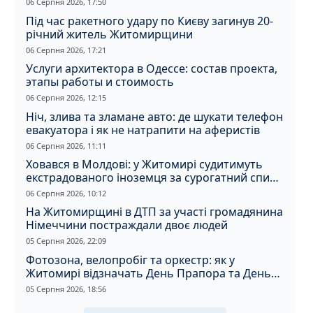
06 Серпня 2026, 17:50
Під час ракетного удару по Києву загинув 20-
річний житель Житомирщини
06 Серпня 2026, 17:21
Услуги архитектора в Одессе: состав проекта,
этапы работы и стоимость
06 Серпня 2026, 12:15
Ніч, злива та зламане авто: де шукати телефон
евакуатора і як не натрапити на аферистів
06 Серпня 2026, 11:11
Ховався в Молдові: у Житомирі судитимуть
екстрадованого іноземця за сурогатний спирт
і відмивання грошей
06 Серпня 2026, 10:12
На Житомирщині в ДТП за участі громадянина
Німеччини постраждали двоє людей
05 Серпня 2026, 22:09
Фотозона, велопробіг та оркестр: як у
Житомирі відзначать День Прапора та День
Незалежності
05 Серпня 2026, 18:56