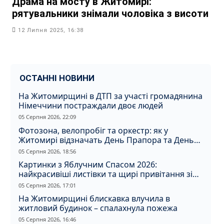
Драма на мосту в Житомирі:
рятувальники знімали чоловіка з висоти
12 Липня 2025, 16:38
ОСТАННІ НОВИНИ
На Житомирщині в ДТП за участі громадянина
Німеччини постраждали двоє людей
05 Серпня 2026, 22:09
Фотозона, велопробіг та оркестр: як у
Житомирі відзначать День Прапора та День
Незалежності
05 Серпня 2026, 18:56
Картинки з Яблучним Спасом 2026:
найкрасивіші листівки та щирі привітання зі
святом
05 Серпня 2026, 17:01
На Житомирщині блискавка влучила в
житловий будинок – спалахнула пожежа
05 Серпня 2026, 16:46