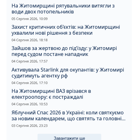
На Житомирщині рятувальники витягли з
води двох потопельників
05 Серпня 2026, 10:09
Захист критичних об’єктів: на Житомирщині
ухвалили нові рішення з безпеки
04 Серпня 2026, 18:18
Зайшов за жертвою до під’їзду: у Житомирі
перед судом постане нападник
04 Серпня 2026, 17:57
Активувала Starlink для окупантів: у Житомирі
судитимуть агентку рф
04 Серпня 2026, 17:10
На Житомирщині ВАЗ врізався в
електроопору: є постраждалі
04 Серпня 2026, 10:53
Яблучний Спас 2026 в Україні: коли святкуємо
за новим календарем, що святять та головні
прикмети дня
03 Серпня 2026, 23:23
Завантажити ще