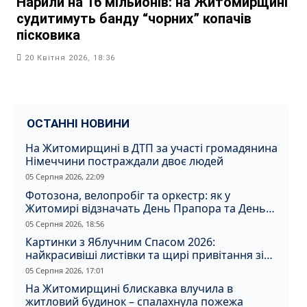
Нарили на 16 мільйонів: на Житомирщині
судитимуть банду “чорних” копачів
пісковика
20 Квітня 2026, 18:36
ОСТАННІ НОВИНИ
На Житомирщині в ДТП за участі громадянина
Німеччини постраждали двоє людей
05 Серпня 2026, 22:09
Фотозона, велопробіг та оркестр: як у
Житомирі відзначать День Прапора та День
Незалежності
05 Серпня 2026, 18:56
Картинки з Яблучним Спасом 2026:
найкрасивіші листівки та щирі привітання зі
святом
05 Серпня 2026, 17:01
На Житомирщині блискавка влучила в
житловий будинок – спалахнула пожежа