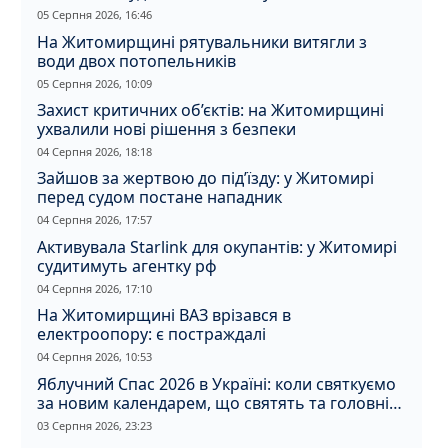
05 Серпня 2026, 16:46
На Житомирщині рятувальники витягли з
води двох потопельників
05 Серпня 2026, 10:09
Захист критичних об’єктів: на Житомирщині
ухвалили нові рішення з безпеки
04 Серпня 2026, 18:18
Зайшов за жертвою до під’їзду: у Житомирі
перед судом постане нападник
04 Серпня 2026, 17:57
Активувала Starlink для окупантів: у Житомирі
судитимуть агентку рф
04 Серпня 2026, 17:10
На Житомирщині ВАЗ врізався в
електроопору: є постраждалі
04 Серпня 2026, 10:53
Яблучний Спас 2026 в Україні: коли святкуємо
за новим календарем, що святять та головні
прикмети дня
03 Серпня 2026, 23:23