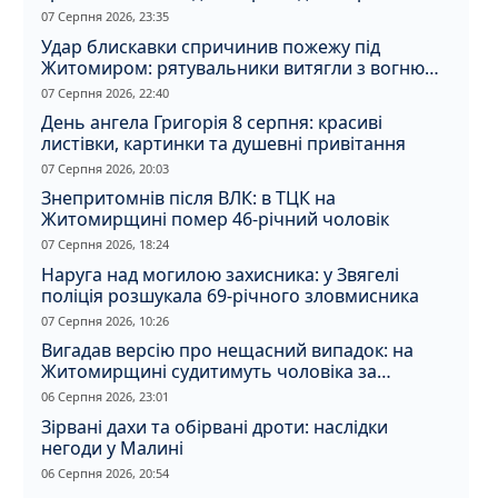
07 Серпня 2026, 23:35
Удар блискавки спричинив пожежу під
Житомиром: рятувальники витягли з вогню
кота
07 Серпня 2026, 22:40
День ангела Григорія 8 серпня: красиві
листівки, картинки та душевні привітання
07 Серпня 2026, 20:03
Знепритомнів після ВЛК: в ТЦК на
Житомирщині помер 46-річний чоловік
07 Серпня 2026, 18:24
Наруга над могилою захисника: у Звягелі
поліція розшукала 69-річного зловмисника
07 Серпня 2026, 10:26
Вигадав версію про нещасний випадок: на
Житомирщині судитимуть чоловіка за
вбивство співмешканки
06 Серпня 2026, 23:01
Зірвані дахи та обірвані дроти: наслідки
негоди у Малині
06 Серпня 2026, 20:54