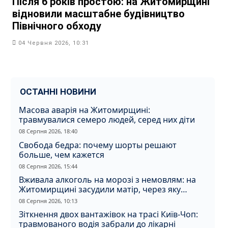
Після 6 років простою: на Житомирщині
відновили масштабне будівництво
Північного обходу
04 Червня 2026, 10:31
ОСТАННІ НОВИНИ
Масова аварія на Житомирщині:
травмувалися семеро людей, серед них діти
08 Серпня 2026, 18:40
Свобода бедра: почему шорты решают
больше, чем кажется
08 Серпня 2026, 15:44
Вживала алкоголь на морозі з немовлям: на
Житомирщині засудили матір, через яку
дитина отримала обмороження
08 Серпня 2026, 10:13
Зіткнення двох вантажівок на трасі Київ-Чоп:
травмованого водія забрали до лікарні