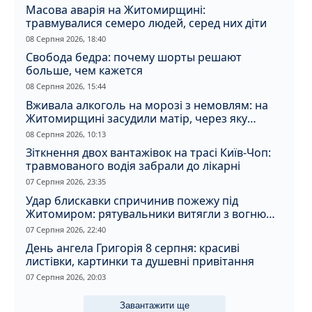
Масова аварія на Житомирщині:
травмувалися семеро людей, серед них діти
08 Серпня 2026, 18:40
Свобода бедра: почему шорты решают
больше, чем кажется
08 Серпня 2026, 15:44
Вживала алкоголь на морозі з немовлям: на
Житомирщині засудили матір, через яку
дитина отримала обмороження
08 Серпня 2026, 10:13
Зіткнення двох вантажівок на трасі Київ-Чоп:
травмованого водія забрали до лікарні
07 Серпня 2026, 23:35
Удар блискавки спричинив пожежу під
Житомиром: рятувальники витягли з вогню
кота
07 Серпня 2026, 22:40
День ангела Григорія 8 серпня: красиві
листівки, картинки та душевні привітання
07 Серпня 2026, 20:03
Завантажити ще