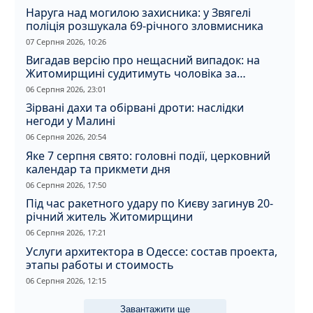
Наруга над могилою захисника: у Звягелі
поліція розшукала 69-річного зловмисника
07 Серпня 2026, 10:26
Вигадав версію про нещасний випадок: на
Житомирщині судитимуть чоловіка за
вбивство співмешканки
06 Серпня 2026, 23:01
Зірвані дахи та обірвані дроти: наслідки
негоди у Малині
06 Серпня 2026, 20:54
Яке 7 серпня свято: головні події, церковний
календар та прикмети дня
06 Серпня 2026, 17:50
Під час ракетного удару по Києву загинув 20-
річний житель Житомирщини
06 Серпня 2026, 17:21
Услуги архитектора в Одессе: состав проекта,
этапы работы и стоимость
06 Серпня 2026, 12:15
Завантажити ще