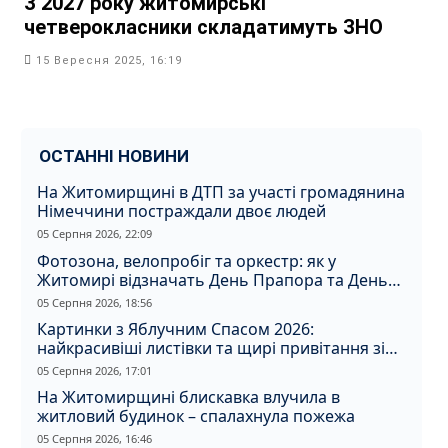
З 2027 року житомирські
четверокласники складатимуть ЗНО
15 Вересня 2025, 16:19
ОСТАННІ НОВИНИ
На Житомирщині в ДТП за участі громадянина
Німеччини постраждали двоє людей
05 Серпня 2026, 22:09
Фотозона, велопробіг та оркестр: як у
Житомирі відзначать День Прапора та День
Незалежності
05 Серпня 2026, 18:56
Картинки з Яблучним Спасом 2026:
найкрасивіші листівки та щирі привітання зі
святом
05 Серпня 2026, 17:01
На Житомирщині блискавка влучила в
житловий будинок – спалахнула пожежа
05 Серпня 2026, 16:46