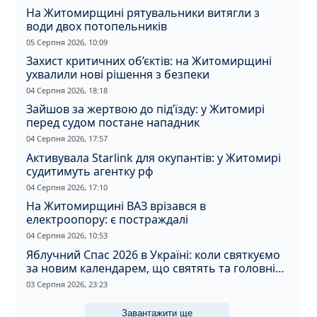
На Житомирщині рятувальники витягли з
води двох потопельників
05 Серпня 2026, 10:09
Захист критичних об’єктів: на Житомирщині
ухвалили нові рішення з безпеки
04 Серпня 2026, 18:18
Зайшов за жертвою до під’їзду: у Житомирі
перед судом постане нападник
04 Серпня 2026, 17:57
Активувала Starlink для окупантів: у Житомирі
судитимуть агентку рф
04 Серпня 2026, 17:10
На Житомирщині ВАЗ врізався в
електроопору: є постраждалі
04 Серпня 2026, 10:53
Яблучний Спас 2026 в Україні: коли святкуємо
за новим календарем, що святять та головні
прикмети дня
03 Серпня 2026, 23:23
Завантажити ще