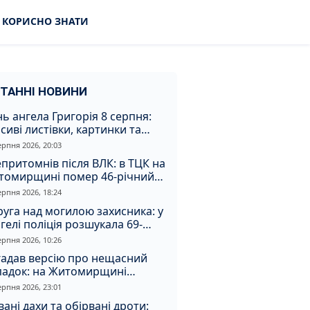
КОРИСНО ЗНАТИ
ТАННІ НОВИНИ
ь ангела Григорія 8 серпня:
сиві листівки, картинки та
евні привітання
ерпня 2026, 20:03
притомнів після ВЛК: в ТЦК на
томирщині помер 46-річний
овік
ерпня 2026, 18:24
уга над могилою захисника: у
гелі поліція розшукала 69-
чного зловмисника
ерпня 2026, 10:26
гадав версію про нещасний
падок: на Житомирщині
итимуть чоловіка за вбивство
ерпня 2026, 23:01
івмешканки
вані дахи та обірвані дроти: