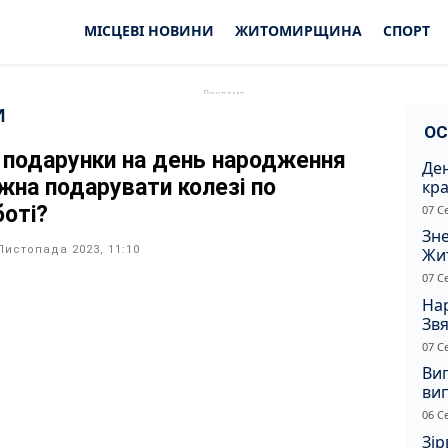
МІСЦЕВІ НОВИНИ
ЖИТОМИРЩИНА
СПОРТ
И
ОС
і подарунки на день народження
Ден
жна подарувати колезі по
кра
душ
боті?
07 С
Зне
Листопада 2023, 11:10
Жи
чол
07 С
Нар
Звя
рі
07 С
Ви
ви
суд
06 С
сп
Зір