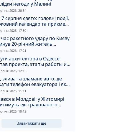
лідки негоди у Малині
ерпня 2026, 20:54
 7 серпня свято: головні події,
рковний календар та прикмети
я
ерпня 2026, 17:50
 час ракетного удару по Києву
инув 20-річний житель
томирщини
ерпня 2026, 17:21
уги архитектора в Одессе:
тав проекта, этапы работы и
оимость
ерпня 2026, 12:15
, злива та зламане авто: де
ати телефон евакуатора і як
натрапити на аферистів
ерпня 2026, 11:11
ався в Молдові: у Житомирі
дитимуть екстрадованого
земця за сурогатний спирт і
ерпня 2026, 10:12
дмивання грошей
Завантажити ще