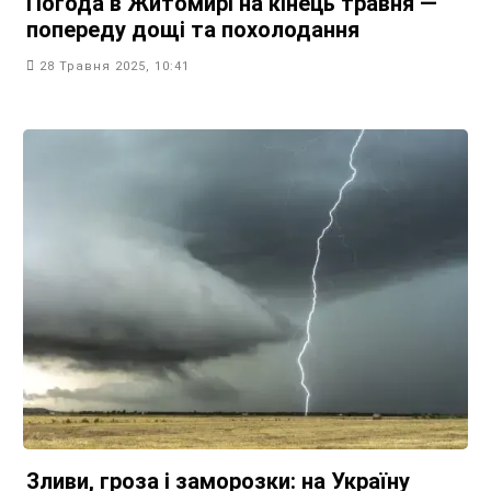
Погода в Житомирі на кінець травня —
попереду дощі та похолодання
28 Травня 2025, 10:41
Зливи, гроза і заморозки: на Україну