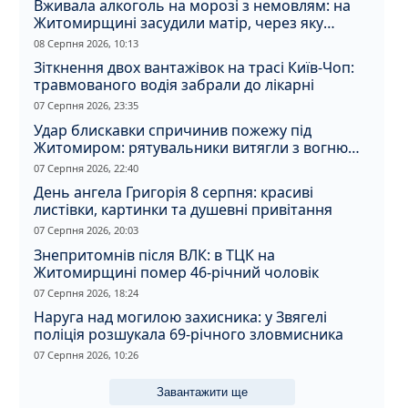
Вживала алкоголь на морозі з немовлям: на
Житомирщині засудили матір, через яку
дитина отримала обмороження
08 Серпня 2026, 10:13
Зіткнення двох вантажівок на трасі Київ-Чоп:
травмованого водія забрали до лікарні
07 Серпня 2026, 23:35
Удар блискавки спричинив пожежу під
Житомиром: рятувальники витягли з вогню
кота
07 Серпня 2026, 22:40
День ангела Григорія 8 серпня: красиві
листівки, картинки та душевні привітання
07 Серпня 2026, 20:03
Знепритомнів після ВЛК: в ТЦК на
Житомирщині помер 46-річний чоловік
07 Серпня 2026, 18:24
Наруга над могилою захисника: у Звягелі
поліція розшукала 69-річного зловмисника
07 Серпня 2026, 10:26
Завантажити ще