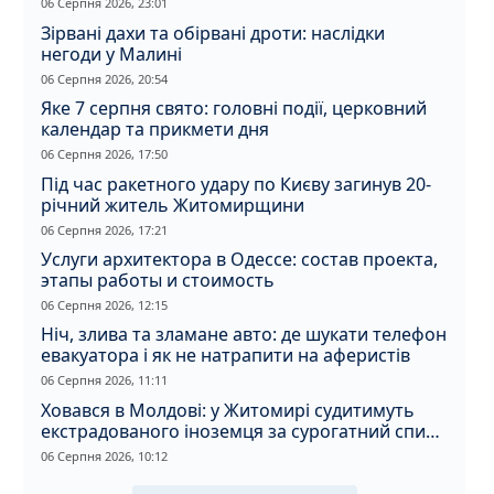
06 Серпня 2026, 23:01
Зірвані дахи та обірвані дроти: наслідки
негоди у Малині
06 Серпня 2026, 20:54
Яке 7 серпня свято: головні події, церковний
календар та прикмети дня
06 Серпня 2026, 17:50
Під час ракетного удару по Києву загинув 20-
річний житель Житомирщини
06 Серпня 2026, 17:21
Услуги архитектора в Одессе: состав проекта,
этапы работы и стоимость
06 Серпня 2026, 12:15
Ніч, злива та зламане авто: де шукати телефон
евакуатора і як не натрапити на аферистів
06 Серпня 2026, 11:11
Ховався в Молдові: у Житомирі судитимуть
екстрадованого іноземця за сурогатний спирт
і відмивання грошей
06 Серпня 2026, 10:12