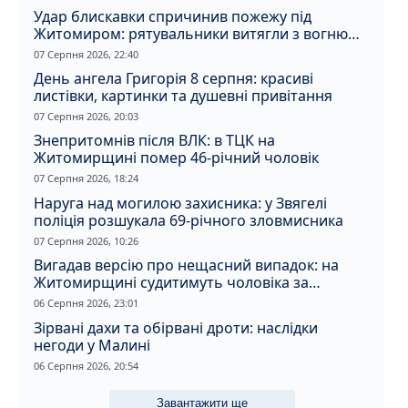
Удар блискавки спричинив пожежу під
Житомиром: рятувальники витягли з вогню
кота
07 Серпня 2026, 22:40
День ангела Григорія 8 серпня: красиві
листівки, картинки та душевні привітання
07 Серпня 2026, 20:03
Знепритомнів після ВЛК: в ТЦК на
Житомирщині помер 46-річний чоловік
07 Серпня 2026, 18:24
Наруга над могилою захисника: у Звягелі
поліція розшукала 69-річного зловмисника
07 Серпня 2026, 10:26
Вигадав версію про нещасний випадок: на
Житомирщині судитимуть чоловіка за
вбивство співмешканки
06 Серпня 2026, 23:01
Зірвані дахи та обірвані дроти: наслідки
негоди у Малині
06 Серпня 2026, 20:54
Завантажити ще