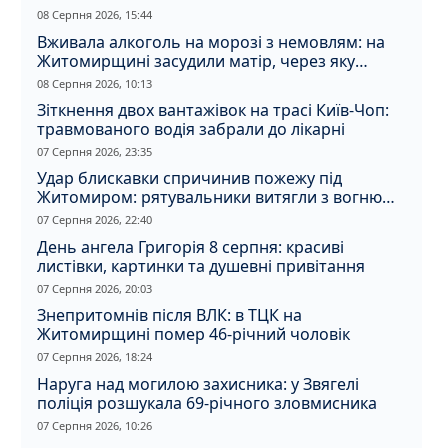
08 Серпня 2026, 15:44
Вживала алкоголь на морозі з немовлям: на
Житомирщині засудили матір, через яку
дитина отримала обмороження
08 Серпня 2026, 10:13
Зіткнення двох вантажівок на трасі Київ-Чоп:
травмованого водія забрали до лікарні
07 Серпня 2026, 23:35
Удар блискавки спричинив пожежу під
Житомиром: рятувальники витягли з вогню
кота
07 Серпня 2026, 22:40
День ангела Григорія 8 серпня: красиві
листівки, картинки та душевні привітання
07 Серпня 2026, 20:03
Знепритомнів після ВЛК: в ТЦК на
Житомирщині помер 46-річний чоловік
07 Серпня 2026, 18:24
Наруга над могилою захисника: у Звягелі
поліція розшукала 69-річного зловмисника
07 Серпня 2026, 10:26