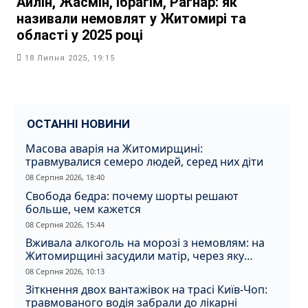
Айлін, Жасмін, Ібрагім, Рагнар: як
називали немовлят у Житомирі та
області у 2025 році
18 Липня 2025, 19:15
ОСТАННІ НОВИНИ
Масова аварія на Житомирщині:
травмувалися семеро людей, серед них діти
08 Серпня 2026, 18:40
Свобода бедра: почему шорты решают
больше, чем кажется
08 Серпня 2026, 15:44
Вживала алкоголь на морозі з немовлям: на
Житомирщині засудили матір, через яку
дитина отримала обмороження
08 Серпня 2026, 10:13
Зіткнення двох вантажівок на трасі Київ-Чоп:
травмованого водія забрали до лікарні