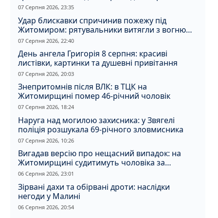
07 Серпня 2026, 23:35
Удар блискавки спричинив пожежу під
Житомиром: рятувальники витягли з вогню
кота
07 Серпня 2026, 22:40
День ангела Григорія 8 серпня: красиві
листівки, картинки та душевні привітання
07 Серпня 2026, 20:03
Знепритомнів після ВЛК: в ТЦК на
Житомирщині помер 46-річний чоловік
07 Серпня 2026, 18:24
Наруга над могилою захисника: у Звягелі
поліція розшукала 69-річного зловмисника
07 Серпня 2026, 10:26
Вигадав версію про нещасний випадок: на
Житомирщині судитимуть чоловіка за
вбивство співмешканки
06 Серпня 2026, 23:01
Зірвані дахи та обірвані дроти: наслідки
негоди у Малині
06 Серпня 2026, 20:54