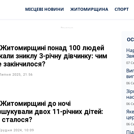
МІСЦЕВІ НОВИНИ
ЖИТОМИРЩИНА
СПОРТ
ОС
 Житомирщині понад 100 людей
Нар
али зниклу 3-річну дівчинку: чим
Звя
рі
е закінчилося?
07 С
Ви
Липня 2025, 21:56
ви
суд
06 С
сп
Зір
нас
 Житомирщині до ночі
06 С
зшукували двох 11-річних дітей:
Яке
це
 сталося?
дн
06 С
Грудня 2024, 10:09
Під