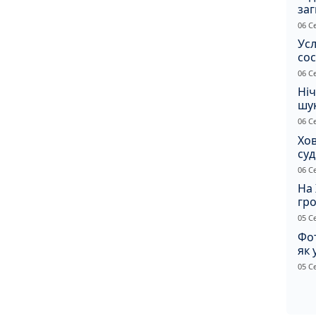
заг
Жи
06 С
Усл
сос
ст
06 С
Ніч
шук
не 
06 С
Хов
су
іно
06 С
ві
На 
гр
по
05 С
Фот
як 
Пр
05 С