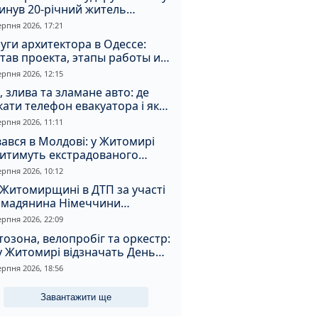
инув 20-річний житель
томирщини
ерпня 2026, 17:21
уги архитектора в Одессе:
тав проекта, этапы работы и
оимость
ерпня 2026, 12:15
, злива та зламане авто: де
ати телефон евакуатора і як
натрапити на аферистів
ерпня 2026, 11:11
ався в Молдові: у Житомирі
дитимуть екстрадованого
земця за сурогатний спирт і
ерпня 2026, 10:12
дмивання грошей
Житомирщині в ДТП за участі
омадянина Німеччини
страждали двоє людей
ерпня 2026, 22:09
озона, велопробіг та оркестр:
у Житомирі відзначать День
апора та День Незалежності
ерпня 2026, 18:56
Завантажити ще