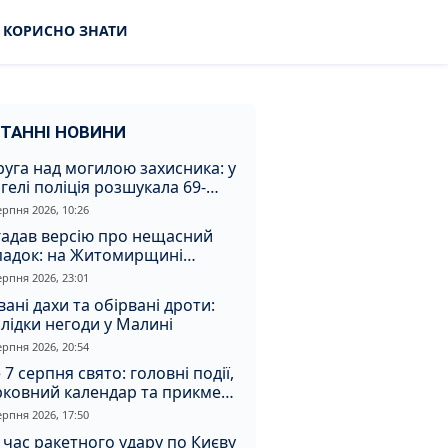
КОРИСНО ЗНАТИ
ТАННІ НОВИНИ
уга над могилою захисника: у
гелі поліція розшукала 69-
чного зловмисника
ерпня 2026, 10:26
гадав версію про нещасний
падок: на Житомирщині
итимуть чоловіка за вбивство
ерпня 2026, 23:01
івмешканки
вані дахи та обірвані дроти:
лідки негоди у Малині
ерпня 2026, 20:54
 7 серпня свято: головні події,
рковний календар та прикмети
я
ерпня 2026, 17:50
 час ракетного удару по Києву