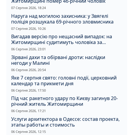
Житомирщині помер 46-річний чоловік
07 Серпня 2026, 18:24
Наруга над могилою захисника: у Звягелі
поліція розшукала 69-річного зловмисника
07 Серпня 2026, 10:26
Вигадав версію про нещасний випадок: на
Житомирщині судитимуть чоловіка за
вбивство співмешканки
06 Серпня 2026, 23:01
Зірвані дахи та обірвані дроти: наслідки
негоди у Малині
06 Серпня 2026, 20:54
Яке 7 серпня свято: головні події, церковний
календар та прикмети дня
06 Серпня 2026, 17:50
Під час ракетного удару по Києву загинув 20-
річний житель Житомирщини
06 Серпня 2026, 17:21
Услуги архитектора в Одессе: состав проекта,
этапы работы и стоимость
06 Серпня 2026, 12:15