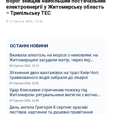
Ворог знищив найбільший постачальник
електроенергії у Житомирську область
– Трипільську ТЕС
11 Квітня 2024, 14:46
ОСТАННІ НОВИНИ
Вживала алкоголь на морозі з немовлям: на
Житомирщині засудили матір, через яку
дитина отримала обмороження
08 Серпня 2026, 10:13
Зіткнення двох вантажівок на трасі Київ-Чоп:
травмованого водія забрали до лікарні
07 Серпня 2026, 23:35
Удар блискавки спричинив пожежу під
Житомиром: рятувальники витягли з вогню
кота
07 Серпня 2026, 22:40
День ангела Григорія 8 серпня: красиві
листівки, картинки та душевні привітання