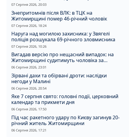
07 Серпня 2026, 20:03
Знепритомнів після ВЛК: в ТЦК на
Житомирщині помер 46-річний чоловік
07 Серпня 2026, 18:24
Наруга над могилою захисника: у Звягелі
поліція розшукала 69-річного зловмисника
07 Серпня 2026, 10:26
Вигадав версію про нещасний випадок: на
Житомирщині судитимуть чоловіка за
вбивство співмешканки
06 Серпня 2026, 23:01
Зірвані дахи та обірвані дроти: наслідки
негоди у Малині
06 Серпня 2026, 20:54
Яке 7 серпня свято: головні події, церковний
календар та прикмети дня
06 Серпня 2026, 17:50
Під час ракетного удару по Києву загинув 20-
річний житель Житомирщини
06 Серпня 2026, 17:21