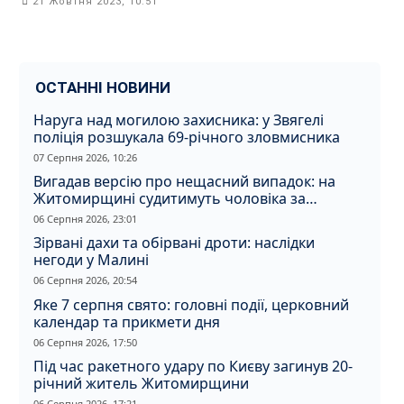
21 Жовтня 2023, 10:51
ОСТАННІ НОВИНИ
Наруга над могилою захисника: у Звягелі
поліція розшукала 69-річного зловмисника
07 Серпня 2026, 10:26
Вигадав версію про нещасний випадок: на
Житомирщині судитимуть чоловіка за
вбивство співмешканки
06 Серпня 2026, 23:01
Зірвані дахи та обірвані дроти: наслідки
негоди у Малині
06 Серпня 2026, 20:54
Яке 7 серпня свято: головні події, церковний
календар та прикмети дня
06 Серпня 2026, 17:50
Під час ракетного удару по Києву загинув 20-
річний житель Житомирщини
06 Серпня 2026, 17:21