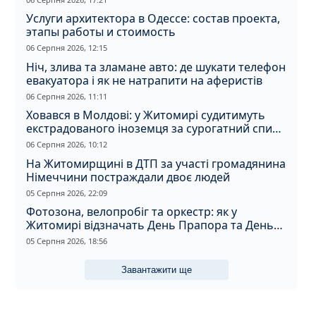
Услуги архитектора в Одессе: состав проекта,
этапы работы и стоимость
06 Серпня 2026, 12:15
Ніч, злива та зламане авто: де шукати телефон
евакуатора і як не натрапити на аферистів
06 Серпня 2026, 11:11
Ховався в Молдові: у Житомирі судитимуть
екстрадованого іноземця за сурогатний спирт
і відмивання грошей
06 Серпня 2026, 10:12
На Житомирщині в ДТП за участі громадянина
Німеччини постраждали двоє людей
05 Серпня 2026, 22:09
Фотозона, велопробіг та оркестр: як у
Житомирі відзначать День Прапора та День
Незалежності
05 Серпня 2026, 18:56
Завантажити ще