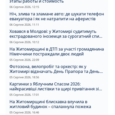
этапы работы и стоимость
06 Серпня 2026, 12:15
Ніч, злива та зламане авто: де шукати телефон
евакуатора і як не натрапити на аферистів
06 Серпня 2026, 11:11
Ховався в Молдові: у Житомирі судитимуть
екстрадованого іноземця за сурогатний спирт
і відмивання грошей
06 Серпня 2026, 10:12
На Житомирщині в ДТП за участі громадянина
Німеччини постраждали двоє людей
05 Серпня 2026, 22:09
Фотозона, велопробіг та оркестр: як у
Житомирі відзначать День Прапора та День
Незалежності
05 Серпня 2026, 18:56
Картинки з Яблучним Спасом 2026:
найкрасивіші листівки та щирі привітання зі
святом
05 Серпня 2026, 17:01
На Житомирщині блискавка влучила в
житловий будинок – спалахнула пожежа
05 Серпня 2026, 16:46