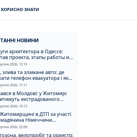
КОРИСНО ЗНАТИ
ТАННІ НОВИНИ
уги архитектора в Одессе:
тав проекта, этапы работы и
оимость
ерпня 2026, 12:15
, злива та зламане авто: де
ати телефон евакуатора і як
натрапити на аферистів
ерпня 2026, 11:11
ався в Молдові: у Житомирі
дитимуть екстрадованого
земця за сурогатний спирт і
ерпня 2026, 10:12
дмивання грошей
Житомирщині в ДТП за участі
омадянина Німеччини
страждали двоє людей
ерпня 2026, 22:09
озона, велопробіг та оркестр: