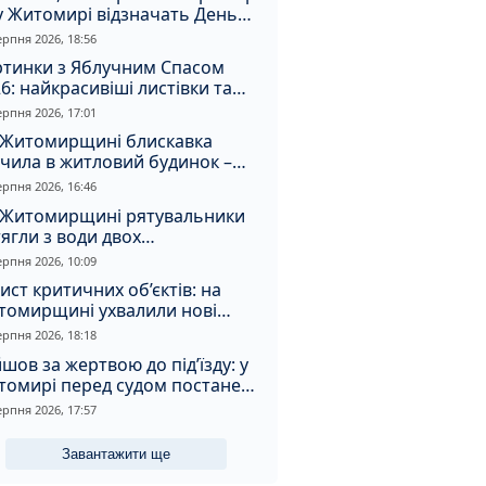
у Житомирі відзначать День
апора та День Незалежності
ерпня 2026, 18:56
ртинки з Яблучним Спасом
6: найкрасивіші листівки та
і привітання зі святом
ерпня 2026, 17:01
 Житомирщині блискавка
чила в житловий будинок –
алахнула пожежа
ерпня 2026, 16:46
 Житомирщині рятувальники
ягли з води двох
топельників
ерпня 2026, 10:09
ист критичних об’єктів: на
томирщині ухвалили нові
ення з безпеки
ерпня 2026, 18:18
шов за жертвою до під’їзду: у
томирі перед судом постане
падник
ерпня 2026, 17:57
Завантажити ще