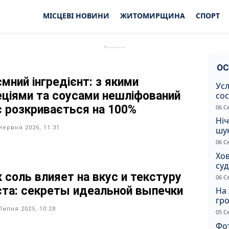
МІСЦЕВІ НОВИНИ
ЖИТОМИРЩИНА
СПОРТ
ОС
ємний інгредієнт: з якими
Усл
еціями та соусами нешліфований
сос
ст
с розкривається на 100%
06 С
Ніч
Червня 2026, 11:31
шук
не 
06 С
Хов
су
іно
к соль влияет на вкус и текстуру
06 С
ві
ста: секреты идеальной выпечки
На 
гр
по
Липня 2025, 10:28
05 С
Фот