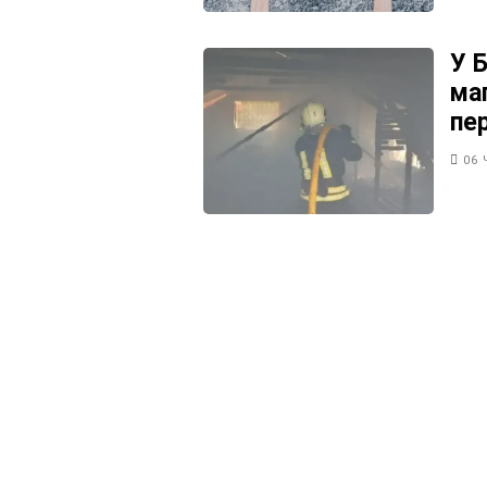
У 
ма
пе
06 