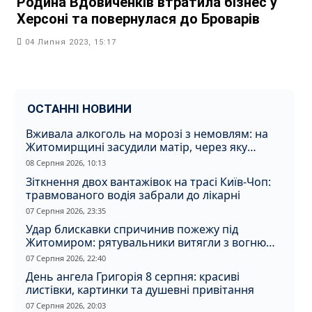
Родина Вдовиченків втратила бізнес у
Херсоні та повернулася до Броварів
04 Липня 2023, 15:17
ОСТАННІ НОВИНИ
Вживала алкоголь на морозі з немовлям: на
Житомирщині засудили матір, через яку
дитина отримала обмороження
08 Серпня 2026, 10:13
Зіткнення двох вантажівок на трасі Київ-Чоп:
травмованого водія забрали до лікарні
07 Серпня 2026, 23:35
Удар блискавки спричинив пожежу під
Житомиром: рятувальники витягли з вогню
кота
07 Серпня 2026, 22:40
День ангела Григорія 8 серпня: красиві
листівки, картинки та душевні привітання
07 Серпня 2026, 20:03