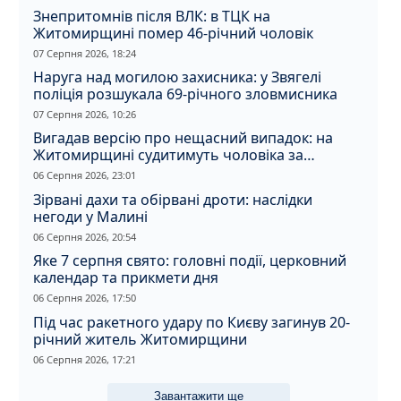
Знепритомнів після ВЛК: в ТЦК на
Житомирщині помер 46-річний чоловік
07 Серпня 2026, 18:24
Наруга над могилою захисника: у Звягелі
поліція розшукала 69-річного зловмисника
07 Серпня 2026, 10:26
Вигадав версію про нещасний випадок: на
Житомирщині судитимуть чоловіка за
вбивство співмешканки
06 Серпня 2026, 23:01
Зірвані дахи та обірвані дроти: наслідки
негоди у Малині
06 Серпня 2026, 20:54
Яке 7 серпня свято: головні події, церковний
календар та прикмети дня
06 Серпня 2026, 17:50
Під час ракетного удару по Києву загинув 20-
річний житель Житомирщини
06 Серпня 2026, 17:21
Завантажити ще