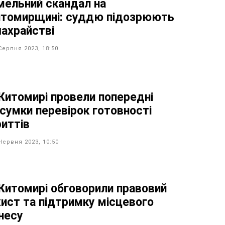
мельний скандал на
томирщині: суддю підозрюють
шахрайстві
Серпня 2023, 18:50
Житомирі провели попередні
дсумки перевірок готовності
риттів
Червня 2023, 10:50
Житомирі обговорили правовий
хист та підтримку місцевого
знесу