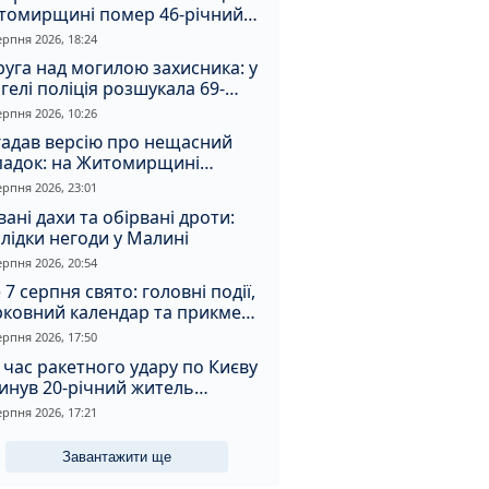
томирщині помер 46-річний
овік
ерпня 2026, 18:24
уга над могилою захисника: у
гелі поліція розшукала 69-
чного зловмисника
ерпня 2026, 10:26
гадав версію про нещасний
падок: на Житомирщині
итимуть чоловіка за вбивство
ерпня 2026, 23:01
івмешканки
вані дахи та обірвані дроти:
лідки негоди у Малині
ерпня 2026, 20:54
 7 серпня свято: головні події,
рковний календар та прикмети
я
ерпня 2026, 17:50
 час ракетного удару по Києву
инув 20-річний житель
томирщини
ерпня 2026, 17:21
Завантажити ще