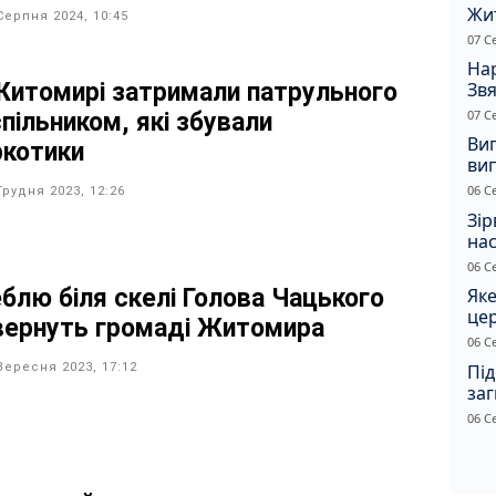
Жи
Серпня 2024, 10:45
чол
07 С
Нар
Звя
Житомирі затримали патрульного
рі
07 С
спільником, які збували
Ви
ркотики
ви
суд
06 С
Грудня 2023, 12:26
сп
Зір
нас
06 С
еблю біля скелі Голова Чацького
Яке
це
вернуть громаді Житомира
дн
06 С
Під
Вересня 2023, 17:12
заг
Жи
06 С