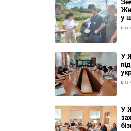
Зе
Жи
у 
14 
У 
пі
ук
18 
У 
за
бі