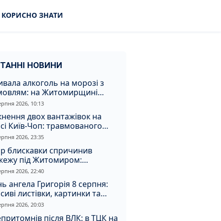
КОРИСНО ЗНАТИ
ТАННІ НОВИНИ
вала алкоголь на морозі з
мовлям: на Житомирщині
удили матір, через яку дитина
ерпня 2026, 10:13
римала обмороження
кнення двох вантажівок на
сі Київ-Чоп: травмованого
ія забрали до лікарні
ерпня 2026, 23:35
ар блискавки спричинив
жежу під Житомиром:
увальники витягли з вогню
ерпня 2026, 22:40
а
ь ангела Григорія 8 серпня:
сиві листівки, картинки та
евні привітання
ерпня 2026, 20:03
притомнів після ВЛК: в ТЦК на