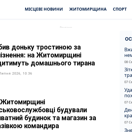
МІСЦЕВІ НОВИНИ
ЖИТОМИРЩИНА
СПОРТ
ОС
бив доньку тростиною за
Вжи
пізнення: на Житомирщині
не
зас
дитимуть домашнього тирана
08 С
от
Зіт
Липня 2026, 10:36
тра
вод
07 С
Уд
по
рят
 Житомирщині
07 С
кот
йськовослужбовці будували
Ден
кра
иватний будинок та магазин за
душ
07 С
азівкою командира
Зне