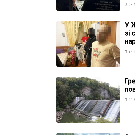
07 
У 
зі 
на
18 
Гр
по
20 