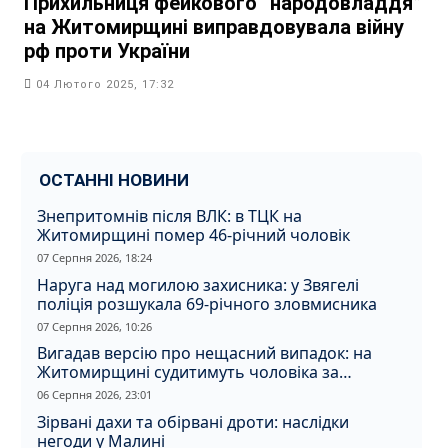
Прихильниця фейкового “народовладдя”
на Житомирщині виправдовувала війну
рф проти України
04 Лютого 2025, 17:32
ОСТАННІ НОВИНИ
Знепритомнів після ВЛК: в ТЦК на
Житомирщині помер 46-річний чоловік
07 Серпня 2026, 18:24
Наруга над могилою захисника: у Звягелі
поліція розшукала 69-річного зловмисника
07 Серпня 2026, 10:26
Вигадав версію про нещасний випадок: на
Житомирщині судитимуть чоловіка за
вбивство співмешканки
06 Серпня 2026, 23:01
Зірвані дахи та обірвані дроти: наслідки
негоди у Малині