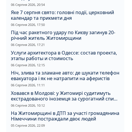
06 Серпня 2026, 20:54
Яке 7 серпня свято: головні події, церковний
календар та прикмети дня
06 Серпня 2026, 17:50
Під час ракетного удару по Києву загинув 20-
річний житель Житомирщини
06 Серпня 2026, 17:21
Услуги архитектора в Одессе: состав проекта,
этапы работы и стоимость
06 Серпня 2026, 12:15
Ніч, злива та зламане авто: де шукати телефон
евакуатора і як не натрапити на аферистів
06 Серпня 2026, 11:11
Ховався в Молдові: у Житомирі судитимуть
екстрадованого іноземця за сурогатний спирт
і відмивання грошей
06 Серпня 2026, 10:12
На Житомирщині в ДТП за участі громадянина
Німеччини постраждали двоє людей
05 Серпня 2026, 22:09