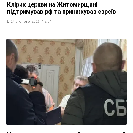
Клірик церкви на Житомирщині
підтримував рф та принижував євреїв
24 Лютого 2025, 15:34