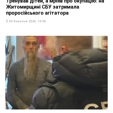
Тренував дітей, а мріяв про окупацію: на
Житомирщині СБУ затримала
проросійського агітатора
09 Березня 2026, 10:06